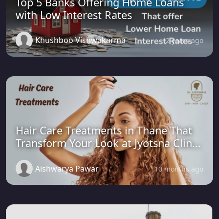
Top 5 Banks Offering Home Loans
with Low Interest Rates
Khushboo Vishwakarma
2 years ago
Hair Care Treatments in Thane That
Transform Your Look at Jyotsna Clin...
Aishwarya Pawar
10 months ago