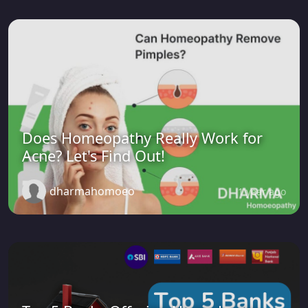
Does Homeopathy Really Work for
Acne? Let's Find Out!
dharmahomoeo
1 year ago